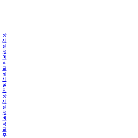
상
세
설
명
머
리
글
상
세
설
명
상
세
설
명
바
닥
글
후