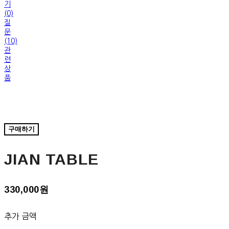
기
(0)
질
문
(10)
관
련
상
품
구매하기
JIAN TABLE
330,000원
추가 금액