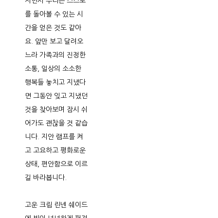
지면서 우리는 스스로
를 돌아볼 수 있는 시
간을 얻은 것도 같아
요. 앞만 보고 달려오
느라 가족과의 진정한
소통, 일상의 소소한
행복들 놓치고 지냈다
면 그동안 잊고 지냈던
것을 찾아보며 잠시 쉬
어가도 괜찮을 것 같습
니다. 지안 램프를 켜
고 고요하고 평화로운
상태, 편안함으로 이르
길 바라봅니다.
고운 크림 린넨 쉐이드