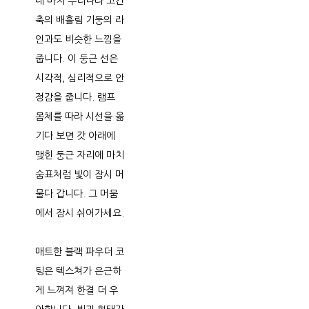
데 마치 우리나라 고건
축의 배흘림 기둥의 라
인과도 비슷한 느낌을
줍니다. 이 둥근 선은
시각적, 심리적으로 안
정감을 줍니다. 램프
몸체를 따라 시선을 옮
기다 보면 갓 아래에
맺힌 둥근 자리에 마치
숨표처럼 빛이 잠시 머
물다 갑니다. 그 머뭄
에서 잠시 쉬어가세요.
매트한 블랙 파우더 코
팅은 텍스쳐가 은근하
게 느껴져 한결 더 우