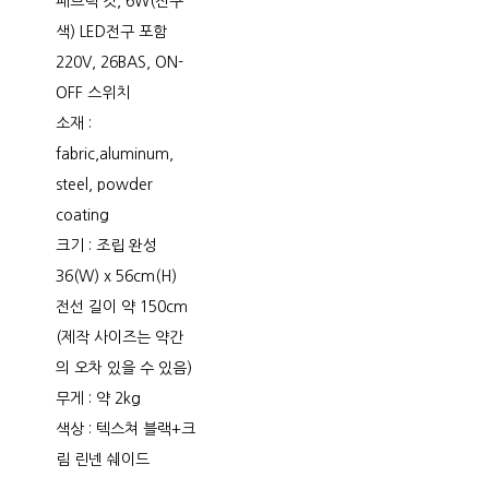
패브릭 갓, 6W(전구
색) LED전구 포함
220V, 26BAS, ON-
OFF 스위치
소재 :
fabric,aluminum,
steel, powder
coating
크기 : 조립 완성
36(W) x 56cm(H)
전선 길이 약 150cm
(제작 사이즈는 약간
의 오차 있을 수 있음)
무게 : 약 2kg
색상 : 텍스쳐 블랙+크
림 린넨 쉐이드