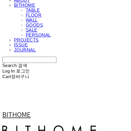
ABOUT
BITHOME
TABLE
FLOOR
WALL
GOODS
SALE
PERSONAL
PROJECTS
ISSUE
JOURNAL
Search
검색
Log In
로그인
Cart
장바구니
BITHOME