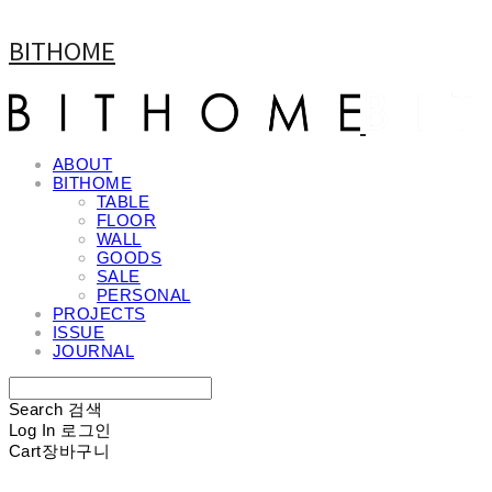
BITHOME
ABOUT
BITHOME
TABLE
FLOOR
WALL
GOODS
SALE
PERSONAL
PROJECTS
ISSUE
JOURNAL
Search
검색
Log In
로그인
Cart
장바구니